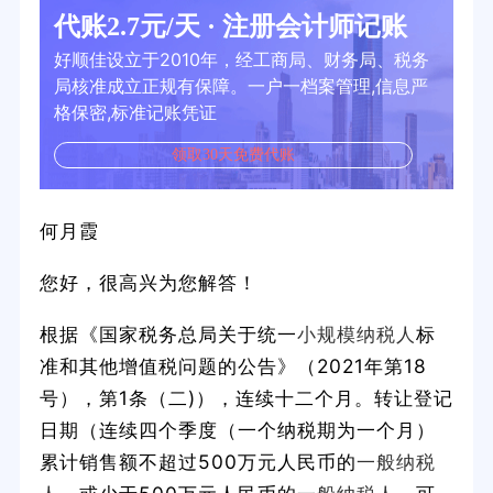
代账2.7元/天 · 注册会计师记账
好顺佳设立于2010年，经工商局、财务局、税务
局核准成立正规有保障。一户一档案管理,信息严
格保密,标准记账凭证
领取30天免费代账
何月霞
您好，很高兴为您解答！
根据《国家税务总局关于统一
小规模纳税人
标
准和其他增值税问题的公告》（2021年第18
号），第1条（二)），连续十二个月。转让登记
日期（连续四个季度（一个纳税期为一个月）
累计销售额不超过500万元人民币的
一般纳税