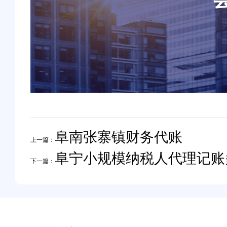
阜南张寨镇财务代账
上一篇：
阜宁小规模纳税人代理记账
下一篇：