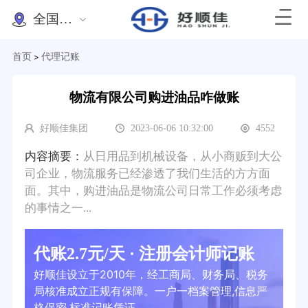
全国办理
首页
代理记账
>
物流有限公司购进油品咋做账
好顺佳集团
2023-06-06 10:32:00
4552
内容摘要：
从日用品到机械设备，从小商贩到大公
司企业，物流服务已经渗透了我们生活的方方面
面。其中，购进油品是物流公司日常工作必须考虑
的事情之一...
代账2.7元/天 · 注册会计师记账
好顺佳设立于2010年，经工商局、财务局、税务
局核准成立正规有保障。一户一档案管理,信息严
格保密,标准记账凭证