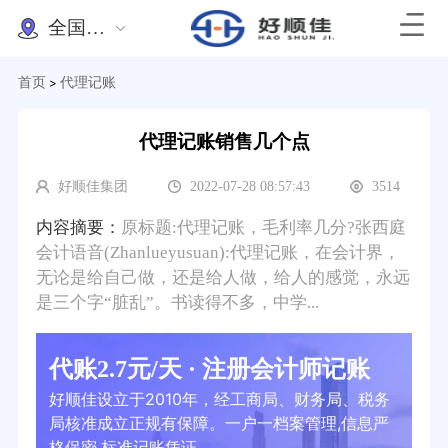
全国办理
首页
代理记账
>
代理记账销售几个点
好顺佳集团
2022-07-28 08:57:43
3514
内容摘要：
原标题:代理记账，毛利率几分?张西庭
会计语音(Zhanlueyusuan):代理记账，在会计界，
无论是给自己做，还是给人做，给人的感觉，永远
是三个字“脏乱”。书读得不多，中学...
代账2.7元/天 · 注册会计师记账
好顺佳设立于2010年，经工商局、财务局、税务
局核准成立正规有保障。一户一档案管理,信息严
格保密,标准记账凭证