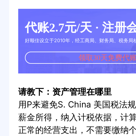
代账2.7元/天 · 注
好顺佳设立于2010年，经工商局、财务局、税务局
领取30天免费代
请教下：资产管理在哪里
用P来避免S. China 美
薪金所得，纳入计税依据，计
正常的经营支出，不需要缴纳