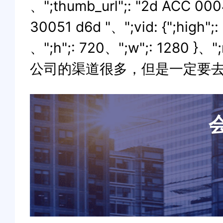
、";thumb_url";: "2d ACC 00
30051 d6d "、";vid: {";high";: 
、";h";: 720、";w";: 1280 }、";
公司的渠道很多，但是一定要