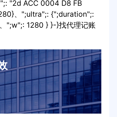
";: "2d ACC 0004 D8 FB
80}、";ultra";: {";duration";:
 720、";w";: 1280 } }-}找代理记账
效