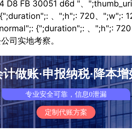
04 D8 FB 30051 d6d "、";thumb_uri
{";duration";: 、";h";: 720、";w";: 12
normal";: {";duration";: 、";h";:
去公司实地考察。
会计做账·申报纳税·降本增
专业安全可靠，信息0泄漏
定制代账方案